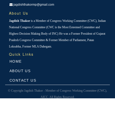
jagdishthakormp@gmail.com
About Us
Jagdish Thakor
is a Member of Congress Working Committee (CWC), Indian
National Congress Committee (CWC is the Most Esteemed Committee and
Highest Decision Making Body of INC) He was a Former President of Gujarat
Pradesh Congress Committee & Former Member of Parliament, Patan
Loksabha, Former MLA Dahegam.
Quick Links
HOME
ABOUT US
CONTACT US
© Copyright Jagdish Thakor - Member of Congress Working Committee (CWC),
AICC. All Rights Reserved.
Designed & Developed By
Avantika Infotech