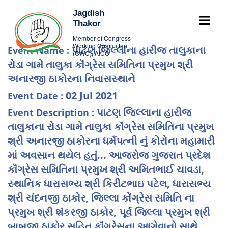
Jagdish
Thakor
Member of Congress
Working Committee
પાટણ જિલ્લાના હારીજ તાલુકાના
Event Name :
(CWC), AICC
રોડા ગામે તાલુકા કૉંગ્રેસ સમિતિના પ્રમુખ શ્રી
અનારજી ઠાકોરના નિવાસસ્થાને
02 Jul 2021
Event Date :
પાટણ જિલ્લાના હારીજ
Event Description :
તાલુકાના રોડા ગામે તાલુકા કૉંગ્રેસ સમિતિના પ્રમુખ
શ્રી અનારજી ઠાકોરના ધર્મપત્ની નું કોરોના મહામારી
માં અવસાન થયેલ હતું... આજરોજ ગુજરાત પ્રદેશ
કૉંગ્રેસ સમિતિના પ્રમુખ શ્રી અમિતભાઈ ચાવડા,
સ્થાનિક ધારાસભ્ય શ્રી કિરીટભાઇ પટેલ, ધારાસભ્ય
શ્રી ચંદનજી ઠાકોર, જિલ્લા કોંગ્રેસ સમિતિ ના
પ્રમુખ શ્રી શંકરજી ઠાકોર, પૂર્વ જિલ્લા પ્રમુખ શ્રી
બાબુજી ઠાકોર સહિત કૉંગ્રેસના આગેવાનો સાથે