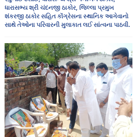
ધારાસભ્ય શ્રી ચંદનજી ઠાકોર, જિલ્લા પ્રમુખ
શંકરજી ઠાકોર સહિત કૉંગ્રેસના સ્થાનિક આગેવાનો
સાથે તેઓના પરિવારની મુલાકાત લઈ સાંત્વના પાઠવી.