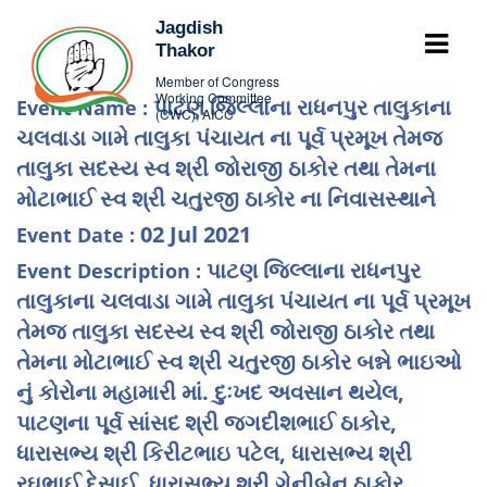
Jagdish
Thakor
Member of Congress
Working Committee
પાટણ જિલ્લાના રાધનપુર તાલુકાના
Event Name :
(CWC), AICC
ચલવાડા ગામે તાલુકા પંચાયત ના પૂર્વ પ્રમૂખ તેમજ
તાલુકા સદસ્ય સ્વ શ્રી જોરાજી ઠાકોર તથા તેમના
મોટાભાઈ સ્વ શ્રી ચતુરજી ઠાકોર ના નિવાસસ્થાને
02 Jul 2021
Event Date :
પાટણ જિલ્લાના રાધનપુર
Event Description :
તાલુકાના ચલવાડા ગામે તાલુકા પંચાયત ના પૂર્વ પ્રમૂખ
તેમજ તાલુકા સદસ્ય સ્વ શ્રી જોરાજી ઠાકોર તથા
તેમના મોટાભાઈ સ્વ શ્રી ચતુરજી ઠાકોર બન્ને ભાઇઓ
નું કોરોના મહામારી માં. દુઃખદ અવસાન થયેલ,
પાટણના પૂર્વ સાંસદ શ્રી જગદીશભાઈ ઠાકોર,
ધારાસભ્ય શ્રી કિરીટભાઇ પટેલ, ધારાસભ્ય શ્રી
રઘુભાઈ દેસાઈ, ધારાસભ્ય શ્રી ગેનીબેન ઠાકોર,