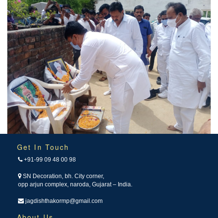
Get In Touch
+91-99 09 48 00 98
SN Decoration, bh. City corner,
opp arjun complex, naroda, Gujarat – India.
jagdishthakormp@gmail.com
About Us