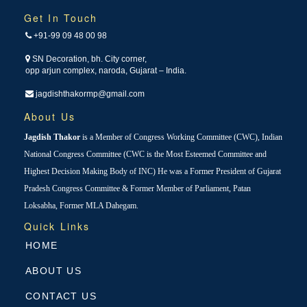
Get In Touch
+91-99 09 48 00 98
SN Decoration, bh. City corner,
opp arjun complex, naroda, Gujarat – India.
jagdishthakormp@gmail.com
About Us
Jagdish Thakor
is a Member of Congress Working Committee (CWC), Indian
National Congress Committee (CWC is the Most Esteemed Committee and
Highest Decision Making Body of INC) He was a Former President of Gujarat
Pradesh Congress Committee & Former Member of Parliament, Patan
Loksabha, Former MLA Dahegam.
Quick Links
HOME
ABOUT US
CONTACT US