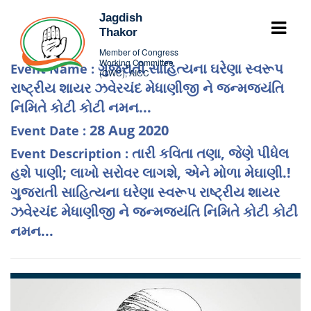
Jagdish
Thakor
Member of Congress
Working Committee
ગુજરાતી સાહિત્યના ઘરેણા સ્વરૂપ
Event Name :
(CWC), AICC
રાષ્ટ્રીય શાયર ઝવેરચંદ મેધાણીજી ને જન્મજયંતિ
નિમિતે કોટી કોટી નમન...
28 Aug 2020
Event Date :
તારી કવિતા તણા, જેણે પીધેલ
Event Description :
હશે પાણી; લાખો સરોવર લાગશે, એને મોળા મેઘાણી.!
ગુજરાતી સાહિત્યના ઘરેણા સ્વરૂપ રાષ્ટ્રીય શાયર
ઝવેરચંદ મેધાણીજી ને જન્મજયંતિ નિમિતે કોટી કોટી
નમન...