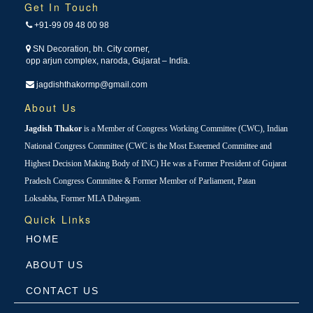
Get In Touch
+91-99 09 48 00 98
SN Decoration, bh. City corner,
opp arjun complex, naroda, Gujarat – India.
jagdishthakormp@gmail.com
About Us
Jagdish Thakor
is a Member of Congress Working Committee (CWC), Indian
National Congress Committee (CWC is the Most Esteemed Committee and
Highest Decision Making Body of INC) He was a Former President of Gujarat
Pradesh Congress Committee & Former Member of Parliament, Patan
Loksabha, Former MLA Dahegam.
Quick Links
HOME
ABOUT US
CONTACT US