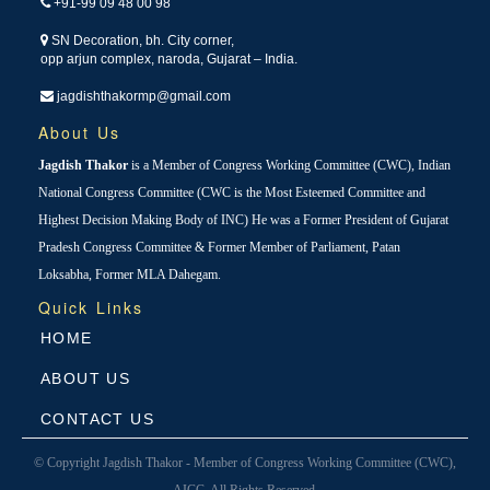
+91-99 09 48 00 98
SN Decoration, bh. City corner,
opp arjun complex, naroda, Gujarat – India.
jagdishthakormp@gmail.com
About Us
Jagdish Thakor
is a Member of Congress Working Committee (CWC), Indian
National Congress Committee (CWC is the Most Esteemed Committee and
Highest Decision Making Body of INC) He was a Former President of Gujarat
Pradesh Congress Committee & Former Member of Parliament, Patan
Loksabha, Former MLA Dahegam.
Quick Links
HOME
ABOUT US
CONTACT US
© Copyright Jagdish Thakor - Member of Congress Working Committee (CWC),