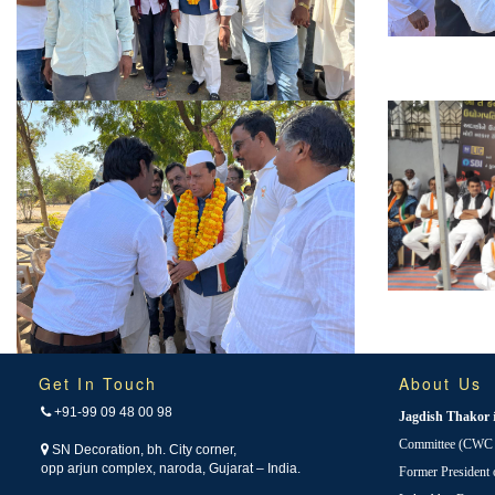
Get In Touch
About Us
+91-99 09 48 00 98
Jagdish Thakor
Committee (CWC i
SN Decoration, bh. City corner,
opp arjun complex, naroda, Gujarat – India.
Former President