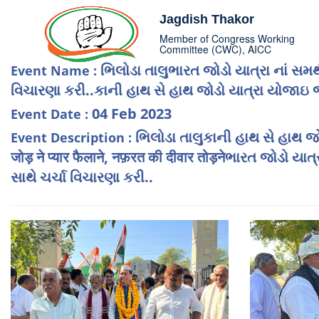
Jagdish Thakor
Member of Congress Working
Committee (CWC), AICC
ભિલોડા તાલુભારત જોડો યાત્રા નાં સ
Event Name :
વિચારણા કરી..કાની હાથ સે હાથ જોડો યાત્રા યોજાઇ જે
04 Feb 2023
Event Date :
ભિલોડા તાલુકાની હાથ સે હાથ જોડો
Event Description :
जोड़ ने प्यार फैलाने, नफ़रत की दीवार तोड़नेભારત જ
સાથે ચર્ચા વિચારણા કરી..