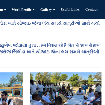
Useful Links
Contact
ut
Work Profile
Gallery
ોડા ખાતે યોજાઇ જેના લંચ સમયે યાત્રીઓ સાથે ચર્ચા
ભેળ જોડાયા હતા .. हम निकल रहे हैं फिर से 'हाथ से हाथ
્રા આજરોજ ભિલોડા ખાતે યોજાઇ જેના લંચ સમયે યાત્રીઓ