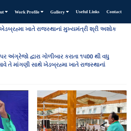
Useful Links
Contact
ut
Work Profile
Gallery
ડબ્રહ્મા ખાતે રાજસ્થાનાં મુખ્યમંત્રી શ્રી અશોક
પર અંગ્રેજો દ્વારા ગોળીબાર કરાતા ૧૫00 થી વધુ
 માંગણી સાથે ખેડબ્રહ્મા ખાતે રાજસ્થાનાં