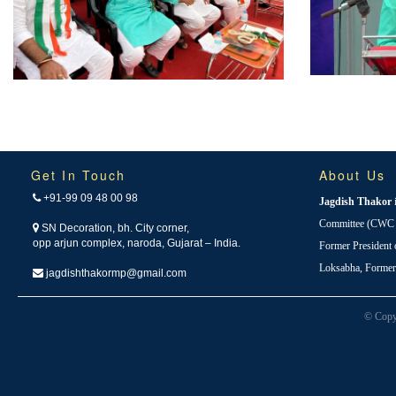
Get In Touch
About Us
+91-99 09 48 00 98
Jagdish Thakor
Committee (CWC i
SN Decoration, bh. City corner,
opp arjun complex, naroda, Gujarat – India.
Former President
Loksabha, Forme
jagdishthakormp@gmail.com
© Copy