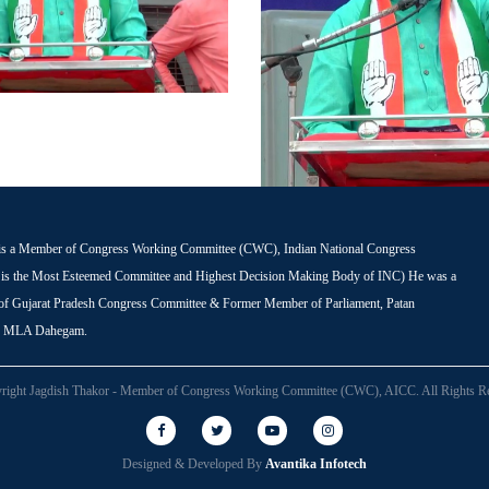
is a Member of Congress Working Committee (CWC), Indian National Congress
s the Most Esteemed Committee and Highest Decision Making Body of INC) He was a
 of Gujarat Pradesh Congress Committee & Former Member of Parliament, Patan
r MLA Dahegam.
right Jagdish Thakor - Member of Congress Working Committee (CWC), AICC. All Rights Re
Designed & Developed By
Avantika Infotech