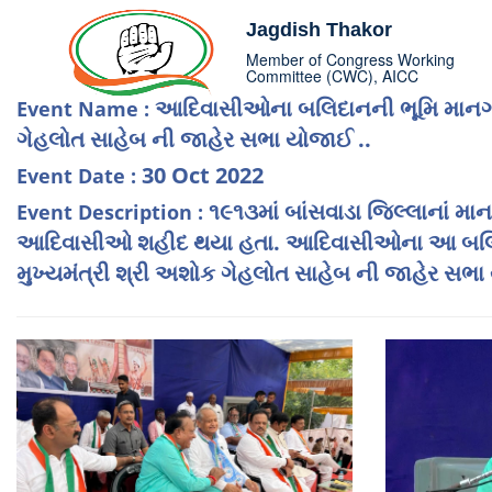
Jagdish Thakor
Member of Congress Working
Committee (CWC), AICC
આદિવાસીઓના બલિદાનની ભૂમિ માનગઢને ર
Event Name :
ગેહલોત સાહેબ ની જાહેર સભા યોજાઈ ..
30 Oct 2022
Event Date :
૧૯૧૩માં બાંસવાડા જિલ્લાનાં મા
Event Description :
આદિવાસીઓ શહીદ થયા હતા. આદિવાસીઓના આ બલિદાનની ભ
મુખ્યમંત્રી શ્રી અશોક ગેહલોત સાહેબ ની જાહેર સભા