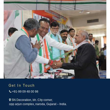
Get In Touch
+91-99 09 48 00 98
SN Decoration, bh. City corner,
opp arjun complex, naroda, Gujarat – India.