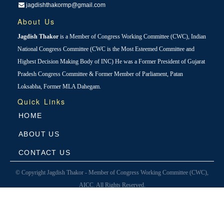
jagdishthakormp@gmail.com
About Us
Jagdish Thakor
is a Member of Congress Working Committee (CWC), Indian
National Congress Committee (CWC is the Most Esteemed Committee and
Highest Decision Making Body of INC) He was a Former President of Gujarat
Pradesh Congress Committee & Former Member of Parliament, Patan
Loksabha, Former MLA Dahegam.
Quick Links
HOME
ABOUT US
CONTACT US
© Copyright Jagdish Thakor - Member of Congress Working Committee (CWC),
AICC. All Rights Reserved.
Designed & Developed By
Avantika Infotech