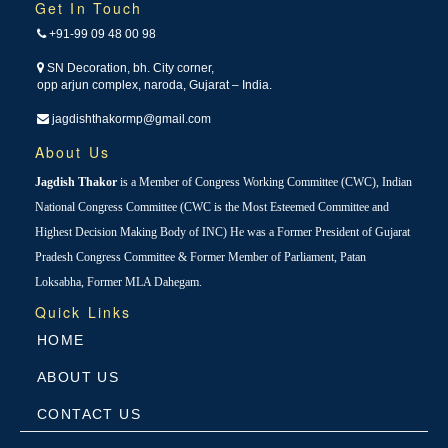
Get In Touch
+91-99 09 48 00 98
SN Decoration, bh. City corner,
opp arjun complex, naroda, Gujarat – India.
jagdishthakormp@gmail.com
About Us
Jagdish Thakor
is a Member of Congress Working Committee (CWC), Indian
National Congress Committee (CWC is the Most Esteemed Committee and
Highest Decision Making Body of INC) He was a Former President of Gujarat
Pradesh Congress Committee & Former Member of Parliament, Patan
Loksabha, Former MLA Dahegam.
Quick Links
HOME
ABOUT US
CONTACT US