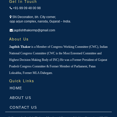
Get In Touch
+91-99 09 48 00 98
SN Decoration, bh. City corner,
opp arjun complex, naroda, Gujarat – India.
jagdishthakormp@gmail.com
About Us
Jagdish Thakor
is a Member of Congress Working Committee (CWC), Indian
National Congress Committee (CWC is the Most Esteemed Committee and
Highest Decision Making Body of INC) He was a Former President of Gujarat
Pradesh Congress Committee & Former Member of Parliament, Patan
Loksabha, Former MLA Dahegam.
Quick Links
HOME
ABOUT US
CONTACT US