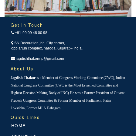
Get In Touch
+91-99 09 48 00 98
SN Decoration, bh. City corner,
opp arjun complex, naroda, Gujarat – India.
jagdishthakormp@gmail.com
About Us
Jagdish Thakor
is a Member of Congress Working Committee (CWC), Indian
National Congress Committee (CWC is the Most Esteemed Committee and
Highest Decision Making Body of INC) He was a Former President of Gujarat
Pradesh Congress Committee & Former Member of Parliament, Patan
Loksabha, Former MLA Dahegam.
Quick Links
HOME