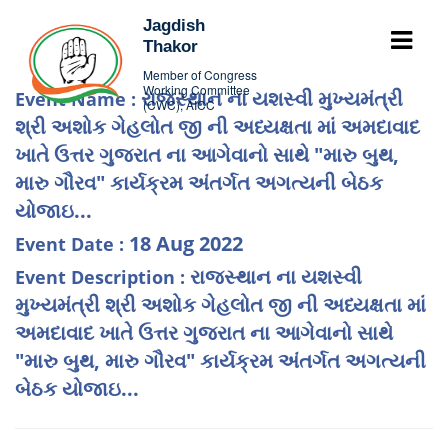
Jagdish
Thakor
Member of Congress
Working Committee
રાજસ્થાન ના યશસ્વી મુખ્યમંત્રી
Event Name :
(CWC), AICC
શ્રી અશોક ગેહલોત જી ની અધ્યક્ષતા માં અમદાવાદ
ખાતે ઉત્તર ગુજરાત ના આગેવાનો સાથે "મારુ બુથ,
મારુ ગૌરવ" કાર્યક્રમ અંતર્ગત અગત્યની બેઠક
યોજાઇ...
18 Aug 2022
Event Date :
રાજસ્થાન ના યશસ્વી
Event Description :
મુખ્યમંત્રી શ્રી અશોક ગેહલોત જી ની અધ્યક્ષતા માં
અમદાવાદ ખાતે ઉત્તર ગુજરાત ના આગેવાનો સાથે
"મારુ બુથ, મારુ ગૌરવ" કાર્યક્રમ અંતર્ગત અગત્યની
બેઠક યોજાઇ...