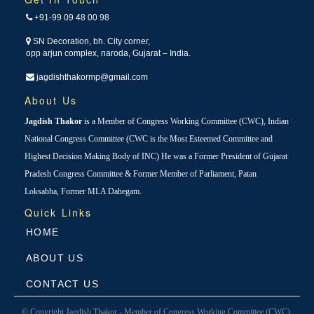
+91-99 09 48 00 98
SN Decoration, bh. City corner,
opp arjun complex, naroda, Gujarat – India.
jagdishthakormp@gmail.com
About Us
Jagdish Thakor
is a Member of Congress Working Committee (CWC), Indian
National Congress Committee (CWC is the Most Esteemed Committee and
Highest Decision Making Body of INC) He was a Former President of Gujarat
Pradesh Congress Committee & Former Member of Parliament, Patan
Loksabha, Former MLA Dahegam.
Quick Links
HOME
ABOUT US
CONTACT US
© Copyright Jagdish Thakor - Member of Congress Working Committee (CWC),