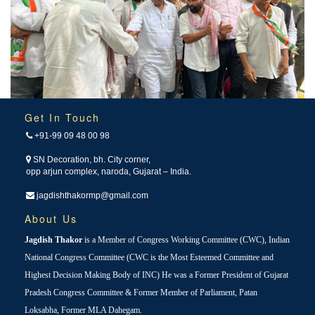
Get In Touch
+91-99 09 48 00 98
SN Decoration, bh. City corner,
opp arjun complex, naroda, Gujarat – India.
jagdishthakormp@gmail.com
About Us
Jagdish Thakor
is a Member of Congress Working Committee (CWC), Indian
National Congress Committee (CWC is the Most Esteemed Committee and
Highest Decision Making Body of INC) He was a Former President of Gujarat
Pradesh Congress Committee & Former Member of Parliament, Patan
Loksabha, Former MLA Dahegam.