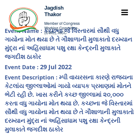
Jagdish
Thakor
Member of Congress
Working Committee
કચ્છના જે વિસ્તારમાં સૌથી વધુ
Event Name :
(CWC), AICC
ગાયોના મોત થયા છે તે ગૌશાળાની મુલાકાતો દરમ્યાન
મુંદ્રા નાં અહિંસાધામ પશુ રક્ષા કેન્દ્રની મુલાકાતે
જગદીશ ઠાકોર
29 Jul 2022
Event Date :
મ્પી વાયરસના કારણે રાજ્યના
Event Description :
કેટલાંય જીલ્લાઓમાં ગાયો વ્યાપક પ્રમાણમાં મોતને
ભેટી રહી છે. ખાસ કરીને કચ્છ જીલ્લામાં ૨૦,૦૦૦
કરતા વધુ ગાયોના મોત થયા છે. કચ્છના જે વિસ્તારમાં
સૌથી વધુ ગાયોના મોત થયા છે તે ગૌશાળાની મુલાકાતો
દરમ્યાન મુંદ્રા નાં અહિંસાધામ પશુ રક્ષા કેન્દ્રની
મુલાકાતે જગદીશ ઠાકોર