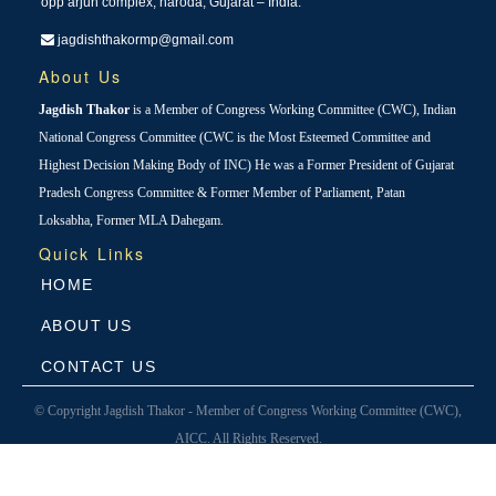
opp arjun complex, naroda, Gujarat – India.
jagdishthakormp@gmail.com
About Us
Jagdish Thakor
is a Member of Congress Working Committee (CWC), Indian
National Congress Committee (CWC is the Most Esteemed Committee and
Highest Decision Making Body of INC) He was a Former President of Gujarat
Pradesh Congress Committee & Former Member of Parliament, Patan
Loksabha, Former MLA Dahegam.
Quick Links
HOME
ABOUT US
CONTACT US
© Copyright Jagdish Thakor - Member of Congress Working Committee (CWC),
AICC. All Rights Reserved.