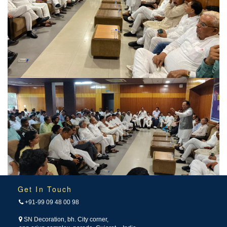
Get In Touch
+91-99 09 48 00 98
SN Decoration, bh. City corner,