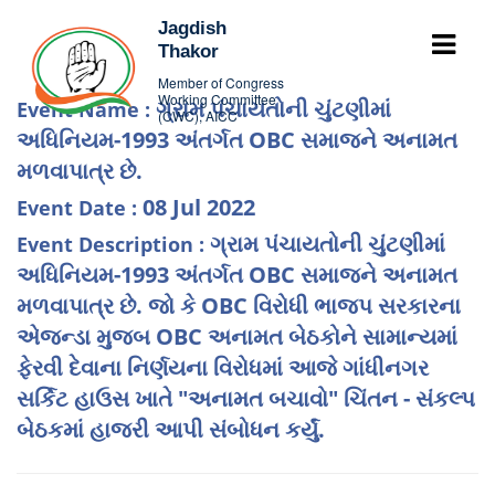
Jagdish
Thakor
Member of Congress
Working Committee
ગ્રામ પંચાયતોની ચુંટણીમાં
Event Name :
(CWC), AICC
અધિનિયમ-1993 અંતર્ગત OBC સમાજને અનામત
મળવાપાત્ર છે.
08 Jul 2022
Event Date :
ગ્રામ પંચાયતોની ચુંટણીમાં
Event Description :
અધિનિયમ-1993 અંતર્ગત OBC સમાજને અનામત
મળવાપાત્ર છે. જો કે OBC વિરોધી ભાજપ સરકારના
એજન્ડા મુજબ OBC અનામત બેઠકોને સામાન્યમાં
ફેરવી દેવાના નિર્ણયના વિરોધમાં આજે ગાંધીનગર
સર્કિટ હાઉસ ખાતે "અનામત બચાવો" ચિંતન - સંકલ્પ
બેઠકમાં હાજરી આપી સંબોધન કર્યું.