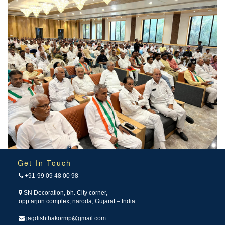
Get In Touch
+91-99 09 48 00 98
SN Decoration, bh. City corner,
opp arjun complex, naroda, Gujarat – India.
jagdishthakormp@gmail.com