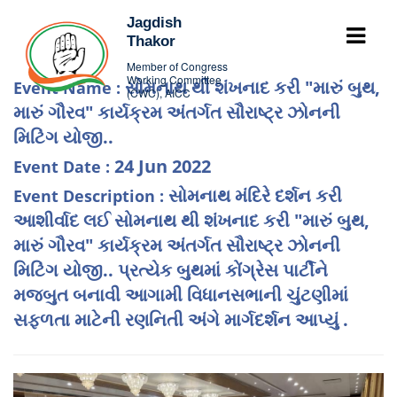
Jagdish
Thakor
Member of Congress
Working Committee
સોમનાથ થી શંખનાદ કરી "મારું બુથ,
Event Name :
(CWC), AICC
મારું ગૌરવ" કાર્યક્રમ અંતર્ગત સૌરાષ્ટ્ર ઝોનની
મિટિંગ યોજી..
24 Jun 2022
Event Date :
સોમનાથ મંદિરે દર્શન કરી
Event Description :
આશીર્વાદ લઈ સોમનાથ થી શંખનાદ કરી "મારું બુથ,
મારું ગૌરવ" કાર્યક્રમ અંતર્ગત સૌરાષ્ટ્ર ઝોનની
મિટિંગ યોજી.. પ્રત્યેક બુથમાં કોંગ્રેસ પાર્ટીને
મજબુત બનાવી આગામી વિધાનસભાની ચુંટણીમાં
સફળતા માટેની રણનિતી અંગે માર્ગદર્શન આપ્યું .