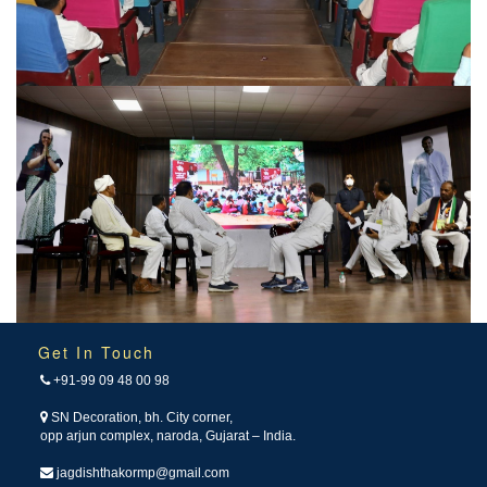
Get In Touch
+91-99 09 48 00 98
SN Decoration, bh. City corner,
opp arjun complex, naroda, Gujarat – India.
jagdishthakormp@gmail.com