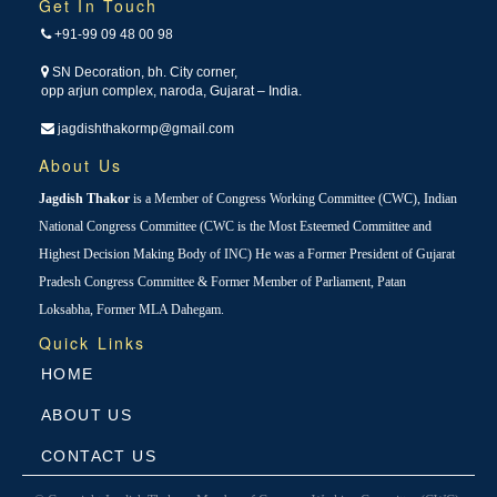
Get In Touch
+91-99 09 48 00 98
SN Decoration, bh. City corner,
opp arjun complex, naroda, Gujarat – India.
jagdishthakormp@gmail.com
About Us
Jagdish Thakor
is a Member of Congress Working Committee (CWC), Indian
National Congress Committee (CWC is the Most Esteemed Committee and
Highest Decision Making Body of INC) He was a Former President of Gujarat
Pradesh Congress Committee & Former Member of Parliament, Patan
Loksabha, Former MLA Dahegam.
Quick Links
HOME
ABOUT US
CONTACT US