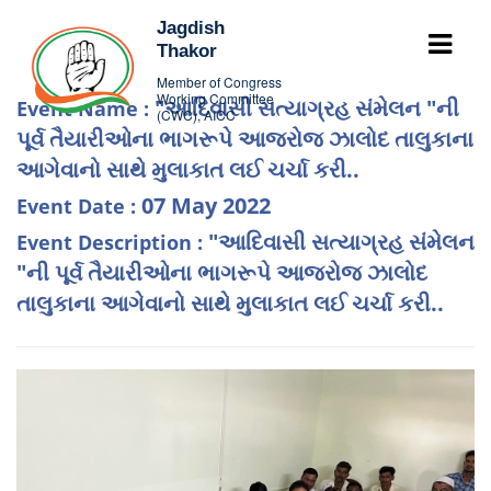
Jagdish
Thakor
Member of Congress
Working Committee
"આદિવાસી સત્યાગ્રહ સંમેલન "ની
Event Name :
(CWC), AICC
પૂર્વ તૈયારીઓના ભાગરૂપે આજરોજ ઝાલોદ તાલુકાના
આગેવાનો સાથે મુલાકાત લઈ ચર્ચા કરી..
07 May 2022
Event Date :
"આદિવાસી સત્યાગ્રહ સંમેલન
Event Description :
"ની પૂર્વ તૈયારીઓના ભાગરૂપે આજરોજ ઝાલોદ
તાલુકાના આગેવાનો સાથે મુલાકાત લઈ ચર્ચા કરી..