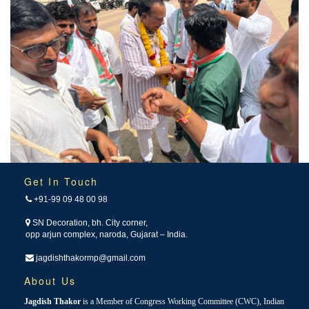
Get In Touch
+91-99 09 48 00 98
SN Decoration, bh. City corner,
opp arjun complex, naroda, Gujarat – India.
jagdishthakormp@gmail.com
About Us
Jagdish Thakor
is a Member of Congress Working Committee (CWC), Indian