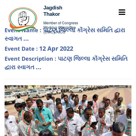
Jagdish
Thakor
Member of Congress
Working Committee
પાટણ જિલ્લા કૉંગ્રેસ સમિતિ દ્વારા
Event Name :
(CWC), AICC
સ્વાગત ...
12 Apr 2022
Event Date :
પાટણ જિલ્લા કૉંગ્રેસ સમિતિ
Event Description :
દ્વારા સ્વાગત ...