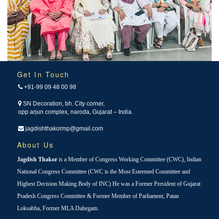
Get In Touch
+91-99 09 48 00 98
SN Decoration, bh. City corner,
opp arjun complex, naroda, Gujarat – India.
jagdishthakormp@gmail.com
About Us
Jagdish Thakor
is a Member of Congress Working Committee (CWC), Indian
National Congress Committee (CWC is the Most Esteemed Committee and
Highest Decision Making Body of INC) He was a Former President of Gujarat
Pradesh Congress Committee & Former Member of Parliament, Patan
Loksabha, Former MLA Dahegam.