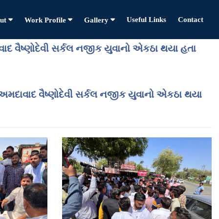
Useful Links
Contact
ut
Work Profile
Gallery
વાદ વૈષ્ણોદેવી સર્કલ નજીક યુવાનો એકઠા થયા હતા
 અમદાવાદ વૈષ્ણોદેવી સર્કલ નજીક યુવાનો એકઠા થયા