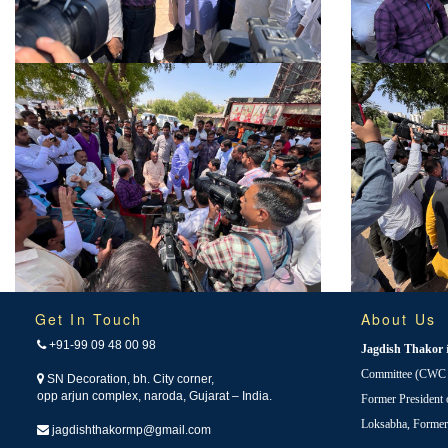
Get In Touch
About Us
+91-99 09 48 00 98
Jagdish Thakor
Committee (CWC i
SN Decoration, bh. City corner,
opp arjun complex, naroda, Gujarat – India.
Former President
Loksabha, Forme
jagdishthakormp@gmail.com