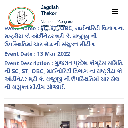
Jagdish
Thakor
Member of Congress
Working Committee
SC, ST, OBC, માઈનોરિટી વિભાગ ના
Event Name :
(CWC), AICC
રાષ્ટ્રીય કો ઓર્ડીનેટર શ્રી કે. રાજુજી ની
ઉપસ્થિતિમાં ચાર સેલ ની સંયુક્ત મીટીંગ
13 Mar 2022
Event Date :
ગુજરાત પ્રદેશ કૉંગ્રેસ સમિતિ
Event Description :
ની SC, ST, OBC, માઈનોરિટી વિભાગ ના રાષ્ટ્રીય કો
ઓર્ડીનેટર શ્રી કે. રાજુજી ની ઉપસ્થિતિમાં ચાર સેલ
ની સંયુક્ત મીટીંગ યોજાઈ.