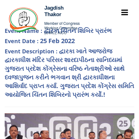
Jagdish
Thakor
Member of Congress
Working Committee
દ્વારકા ચિંતન શિબિર પ્રારંભ
Event Name :
(CWC), AICC
25 Feb 2022
Event Date :
દ્વારકા ખાતે આજરોજ
Event Description :
દ્વારકાધીશ મંદિર પરિસર શારદાપીઠના સાનિધ્યમાં
ગુજરાત પ્રદેશ કોંગ્રેસના વરિષ્ઠ નેતાશ્રીઓ સાથે
ધ્વજાપુજન કરીને ભગવાન શ્રી દ્વારકાધીશના
આશિર્વાદ પ્રાપ્ત કર્યા. ગુજરાત પ્રદેશ કોંગ્રેસ સમિતિ
આયોજિત ચિંતન શિબિરનો પ્રારંભ કર્યો.!