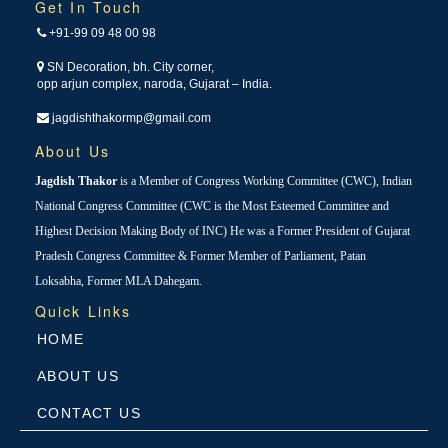
Get In Touch
+91-99 09 48 00 98
SN Decoration, bh. City corner,
opp arjun complex, naroda, Gujarat – India.
jagdishthakormp@gmail.com
About Us
Jagdish Thakor
is a Member of Congress Working Committee (CWC), Indian
National Congress Committee (CWC is the Most Esteemed Committee and
Highest Decision Making Body of INC) He was a Former President of Gujarat
Pradesh Congress Committee & Former Member of Parliament, Patan
Loksabha, Former MLA Dahegam.
Quick Links
HOME
ABOUT US
CONTACT US