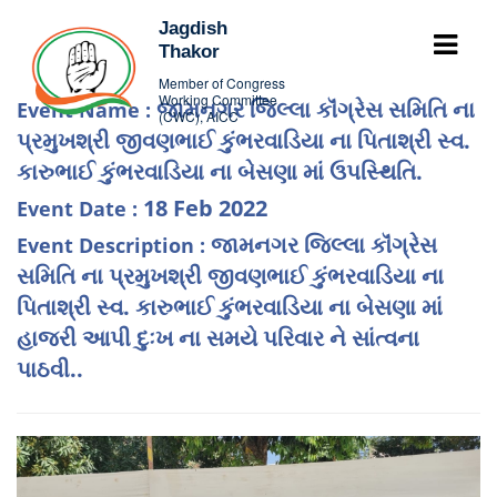
Jagdish
Thakor
Member of Congress
Working Committee
જામનગર જિલ્લા કૉંગ્રેસ સમિતિ ના
Event Name :
(CWC), AICC
પ્રમુખશ્રી જીવણભાઈ કુંભરવાડિયા ના પિતાશ્રી સ્વ.
કારુભાઈ કુંભરવાડિયા ના બેસણા માં ઉપસ્થિતિ.
18 Feb 2022
Event Date :
જામનગર જિલ્લા કૉંગ્રેસ
Event Description :
સમિતિ ના પ્રમુખશ્રી જીવણભાઈ કુંભરવાડિયા ના
પિતાશ્રી સ્વ. કારુભાઈ કુંભરવાડિયા ના બેસણા માં
હાજરી આપી દુઃખ ના સમયે પરિવાર ને સાંત્વના
પાઠવી..