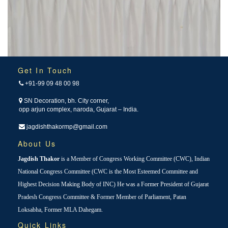
Get In Touch
+91-99 09 48 00 98
SN Decoration, bh. City corner,
opp arjun complex, naroda, Gujarat – India.
jagdishthakormp@gmail.com
About Us
Jagdish Thakor
is a Member of Congress Working Committee (CWC), Indian
National Congress Committee (CWC is the Most Esteemed Committee and
Highest Decision Making Body of INC) He was a Former President of Gujarat
Pradesh Congress Committee & Former Member of Parliament, Patan
Loksabha, Former MLA Dahegam.
Quick Links