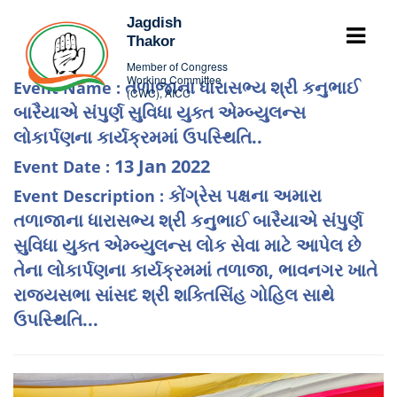
Jagdish
Thakor
Member of Congress
Working Committee
તળાજાના ધારાસભ્ય શ્રી કનુભાઈ
Event Name :
(CWC), AICC
બારૈયાએ સંપુર્ણ સુવિધા યુક્ત એમ્બ્યુલન્સ
લોકાર્પણના કાર્યક્રમમાં ઉપસ્થિતિ..
13 Jan 2022
Event Date :
કોંગ્રેસ પક્ષના અમારા
Event Description :
તળાજાના ધારાસભ્ય શ્રી કનુભાઈ બારૈયાએ સંપુર્ણ
સુવિધા યુક્ત એમ્બ્યુલન્સ લોક સેવા માટે આપેલ છે
તેના લોકાર્પણના કાર્યક્રમમાં તળાજા, ભાવનગર ખાતે
રાજ્યસભા સાંસદ શ્રી શક્તિસિંહ ગોહિલ સાથે
ઉપસ્થિતિ...