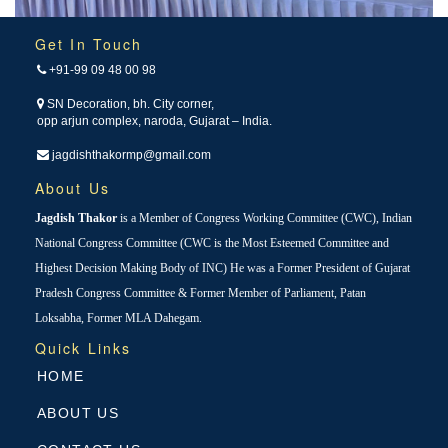
Get In Touch
+91-99 09 48 00 98
SN Decoration, bh. City corner,
opp arjun complex, naroda, Gujarat – India.
jagdishthakormp@gmail.com
About Us
Jagdish Thakor
is a Member of Congress Working Committee (CWC), Indian
National Congress Committee (CWC is the Most Esteemed Committee and
Highest Decision Making Body of INC) He was a Former President of Gujarat
Pradesh Congress Committee & Former Member of Parliament, Patan
Loksabha, Former MLA Dahegam.
Quick Links
HOME
ABOUT US