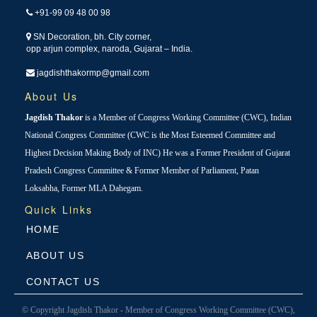
+91-99 09 48 00 98
SN Decoration, bh. City corner,
opp arjun complex, naroda, Gujarat – India.
jagdishthakormp@gmail.com
About Us
Jagdish Thakor
is a Member of Congress Working Committee (CWC), Indian
National Congress Committee (CWC is the Most Esteemed Committee and
Highest Decision Making Body of INC) He was a Former President of Gujarat
Pradesh Congress Committee & Former Member of Parliament, Patan
Loksabha, Former MLA Dahegam.
Quick Links
HOME
ABOUT US
CONTACT US
© Copyright Jagdish Thakor - Member of Congress Working Committee (CWC),