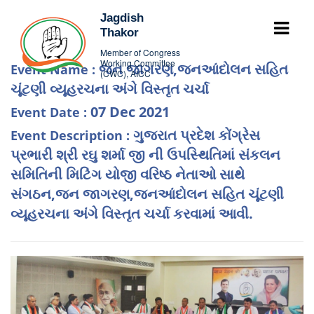
Jagdish
Thakor
Member of Congress
Working Committee
જન જાગરણ,જનઆંદોલન સહિત
Event Name :
(CWC), AICC
ચૂંટણી વ્યૂહરચના અંગે વિસ્તૃત ચર્ચા
07 Dec 2021
Event Date :
ગુજરાત પ્રદેશ કોંગ્રેસ
Event Description :
પ્રભારી શ્રી રઘુ શર્મા જી ની ઉપસ્થિતિમાં સંકલન
સમિતિની મિટિંગ યોજી વરિષ્ઠ નેતાઓ સાથે
સંગઠન,જન જાગરણ,જનઆંદોલન સહિત ચૂંટણી
વ્યૂહરચના અંગે વિસ્તૃત ચર્ચા કરવામાં આવી.