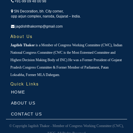
+91-99 09 48 00 98
SN Decoration, bh. City corner,
opp arjun complex, naroda, Gujarat – India.
jagdishthakormp@gmail.com
About Us
Jagdish Thakor
is a Member of Congress Working Committee (CWC), Indian
National Congress Committee (CWC is the Most Esteemed Committee and
Highest Decision Making Body of INC) He was a Former President of Gujarat
Pradesh Congress Committee & Former Member of Parliament, Patan
Loksabha, Former MLA Dahegam.
Quick Links
HOME
ABOUT US
CONTACT US
© Copyright Jagdish Thakor - Member of Congress Working Committee (CWC),