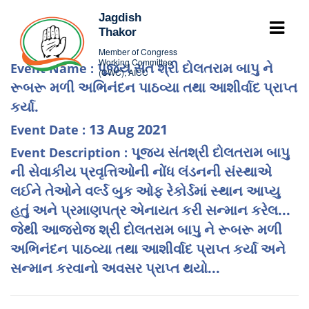
Jagdish
Thakor
Member of Congress
Working Committee
પૂજય સંત શ્રી દોલતરામ બાપુ ને
Event Name :
(CWC), AICC
રૂબરૂ મળી અભિનંદન પાઠવ્યા તથા આશીર્વાદ પ્રાપ્ત
કર્યા.
13 Aug 2021
Event Date :
પૂજ્ય સંતશ્રી દોલતરામ બાપુ
Event Description :
ની સેવાકીય પ્રવૃત્તિઓની નોંધ લંડનની સંસ્થાએ
લઈને તેઓને વર્લ્ડ બુક ઓફ રેકોર્ડમાં સ્થાન આપ્યુ
હતું અને પ્રમાણપત્ર એનાયત કરી સન્માન કરેલ...
જેથી આજરોજ શ્રી દોલતરામ બાપુ ને રૂબરૂ મળી
અભિનંદન પાઠવ્યા તથા આશીર્વાદ પ્રાપ્ત કર્યા અને
સન્માન કરવાનો અવસર પ્રાપ્ત થયો...