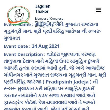
Jagdish
Thakor
Member of Congress
Working Committee
ગાંધીનગર ખાતે ગુજરાત રાજ્યના
Event Name :
(CWC), AICC
ગૃહમંત્રી માન. શ્રી પ્રદીપસિંહ જાડેજા ની રૂબરૂ
મુલાકાત
24 Aug 2021
Event Date :
વડોદરા જીલ્લાના કરજણ
Event Description :
તાલુકાના દેથાળ ગામે મહિલા ઉપર સામુહિક દુષ્કર્મ
આચરી હત્યા કરવામાં આવી હતી, જે અંગે આજરોજ
ગાંધીનગર ખાતે ગુજરાત રાજ્યના ગૃહમંત્રી માન. શ્રી
પ્રદીપસિંહ જાડેજા ( Pradipsinh Jadeja ) ની
રૂબરૂ મુલાકાત કરી મહિલા પર સામુહિક દુષ્કર્મ
કરનાર નરાધમોને કડક સજા કરવામાં આવે અને
ફાસ્ટટ્રેક કોર્ટમાં કેશ ચલાવવામાં આવે તે બાબતે
રજૂઆત કરવામાં આવી. જેમાં પૂર્વ સાંસદ શ્રી