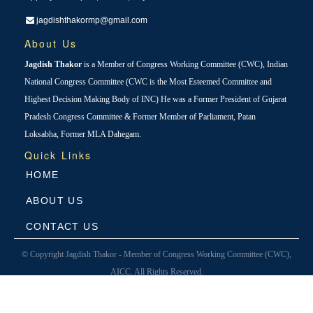
jagdishthakormp@gmail.com
About Us
Jagdish Thakor
is a Member of Congress Working Committee (CWC), Indian
National Congress Committee (CWC is the Most Esteemed Committee and
Highest Decision Making Body of INC) He was a Former President of Gujarat
Pradesh Congress Committee & Former Member of Parliament, Patan
Loksabha, Former MLA Dahegam.
Quick Links
HOME
ABOUT US
CONTACT US
© Copyright Jagdish Thakor - Member of Congress Working Committee (CWC),
AICC. All Rights Reserved.