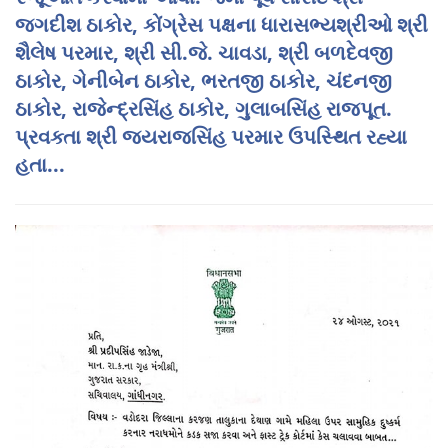
જગદીશ ઠાકોર, કોંગ્રેસ પક્ષના ધારાસભ્યશ્રીઓ શ્રી
શૈલેષ પરમાર, શ્રી સી.જે. ચાવડા, શ્રી બળદેવજી
ઠાકોર, ગેનીબેન ઠાકોર, ભરતજી ઠાકોર, ચંદનજી
ઠાકોર, રાજેન્દ્રસિંહ ઠાકોર, ગુલાબસિંહ રાજપૂત.
પ્રવક્તા શ્રી જયરાજસિંહ પરમાર ઉપસ્થિત રહ્યા
હતા...