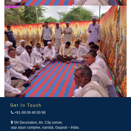
Get In Touch
+91-99 09 48 00 98
SN Decoration, bh. City corner,
opp arjun complex, naroda, Gujarat – India.