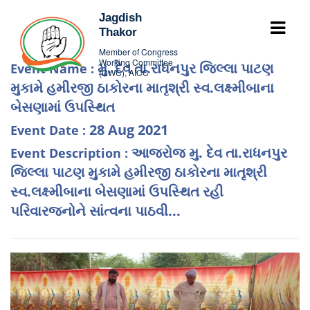
Jagdish
Thakor
Member of Congress
Working Committee
મુ. દેવ તા.રાધનપુર જિલ્લા પાટણ
Event Name :
(CWC), AICC
મુકામે હમીરજી ઠાકોરના માતૃશ્રી સ્વ.લક્ષ્મીબાના
બેસણામાં ઉપસ્થિત
28 Aug 2021
Event Date :
આજરોજ મુ. દેવ તા.રાધનપુર
Event Description :
જિલ્લા પાટણ મુકામે હમીરજી ઠાકોરના માતૃશ્રી
સ્વ.લક્ષ્મીબાના બેસણામાં ઉપસ્થિત રહી
પરિવારજનોને સાંત્વના પાઠવી...