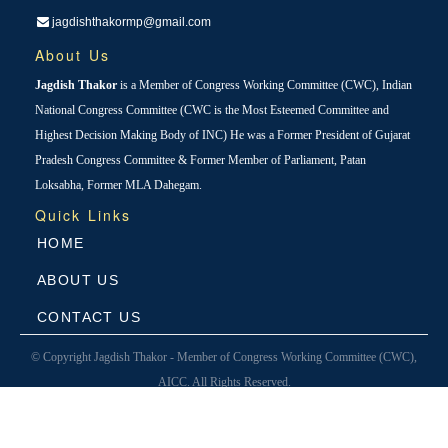
jagdishthakormp@gmail.com
About Us
Jagdish Thakor
is a Member of Congress Working Committee (CWC), Indian
National Congress Committee (CWC is the Most Esteemed Committee and
Highest Decision Making Body of INC) He was a Former President of Gujarat
Pradesh Congress Committee & Former Member of Parliament, Patan
Loksabha, Former MLA Dahegam.
Quick Links
HOME
ABOUT US
CONTACT US
© Copyright Jagdish Thakor - Member of Congress Working Committee (CWC),
AICC. All Rights Reserved.